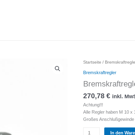
Startseite
/
Bremskraftregle
Bremskraftregler
Bremskraftregl
270,78
€
inkl. Mw
Achtung!!!
Alle Regler haben M 10 x
Großes Anschlußgewinde k
Bremskraftregler
In den War