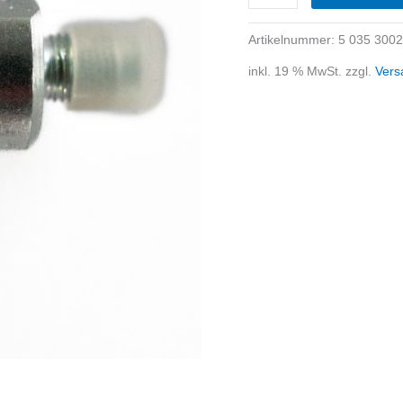
35
bar
Artikelnummer:
5 035 300
0,3
inkl. 19 % MwSt.
zzgl.
Vers
Steigung
Menge